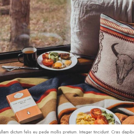
llam dictum felis eu pede mollis pretium. Integer tincidunt. Cras dapib